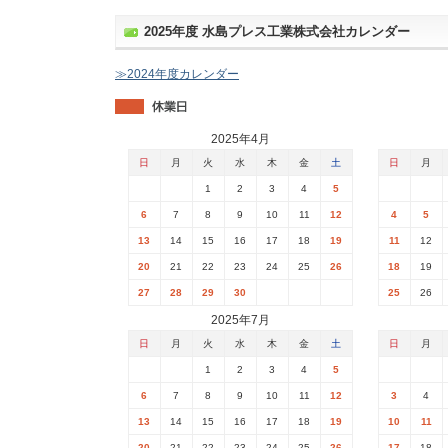
2025年度 水島プレス工業株式会社カレンダー
≫2024年度カレンダー
2025年4月
日
月
火
水
木
金
土
日
月
1
2
3
4
5
6
7
8
9
10
11
12
4
5
13
14
15
16
17
18
19
11
12
20
21
22
23
24
25
26
18
19
27
28
29
30
25
26
2025年7月
日
月
火
水
木
金
土
日
月
1
2
3
4
5
6
7
8
9
10
11
12
3
4
13
14
15
16
17
18
19
10
11
20
21
22
23
24
25
26
17
18