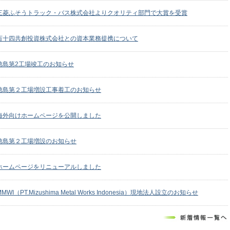
三菱ふそうトラック・バス株式会社よりクオリティ部門で大賞を受賞
百十四共創投資株式会社との資本業務提携について
徳島第2工場竣工のお知らせ
徳島第２工場増設工事着工のお知らせ
海外向けホームページを公開しました
徳島第２工場増設のお知らせ
ホームページをリニューアルしました
MMWI（PT.Mizushima Metal Works Indonesia）現地法人設立のお知らせ