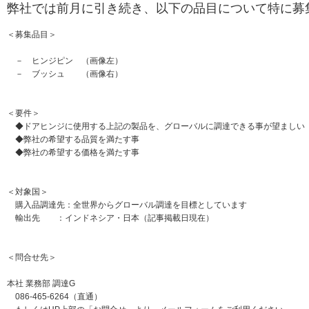
弊社では前月に引き続き、以下の品目について特に募
＜募集品目＞
－ ヒンジピン （画像左）
－ ブッシュ （画像右）
＜要件＞
◆ドアヒンジに使用する上記の製品を、グローバルに調達できる事が望ましい
◆弊社の希望する品質を満たす事
◆弊社の希望する価格を満たす事
＜対象国＞
購入品調達先：全世界からグローバル調達を目標としています
輸出先 ：インドネシア・日本（記事掲載日現在）
＜問合せ先＞
本社 業務部 調達G
086-465-6264（直通）