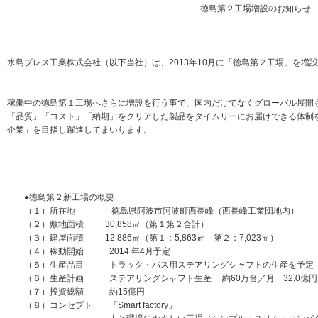
徳島第２工場増設のお知らせ
水島プレス工業株式会社（以下当社）は、2013年10月に「徳島第２工場」を増
稼働中の徳島第１工場へさらに増設を行う事で、国内だけでなくグローバル展開
「品質」「コスト」「納期」をクリアした製品をタイムリーにお届けできる体制
企業」を目指し躍進してまいります。
●徳島第２新工場の概要
（１）所在地 徳島県阿波市阿波町西長峰（西長峰工業団地内）
（２）敷地面積 30,858㎡（第１第２合計）
（３）建屋面積 12,886㎡（第１：5,863㎡ 第２：7,023㎡）
（４）稼動開始 2014 年4月予定
（５）生産品目 トラック・バス用ステアリングシャフトの生産を予定（
（６）生産計画 ステアリングシャフト生産 約60万台／月 32.0億円
（７）投資総額 約15億円
（８）コンセプト 「Smart factory」